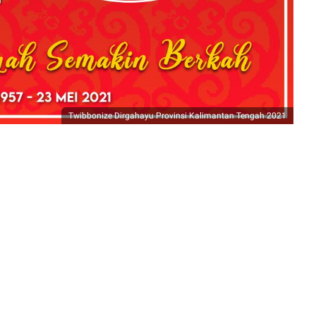
Twibbonize Dirgahayu
Provinsi Kalimantan Tengah 2021