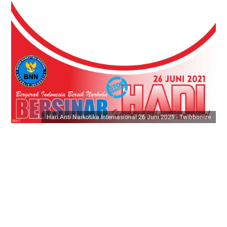
Hari Anti Narkotika Internasional 26 Juni 2021 - Twibbonize